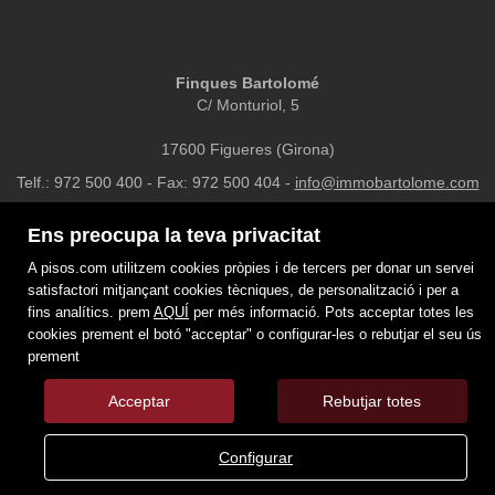
Finques Bartolomé
C/ Monturiol, 5
17600 Figueres (Girona)
Telf.: 972 500 400 - Fax: 972 500 404 -
info@immobartolome.com
Ens preocupa la teva privacitat
DESTACATS
MAPA WEB
AVÍS LEGAL
PREFERITS
POLÍTICA DE COOKIES
A pisos.com utilitzem cookies pròpies i de tercers per donar un servei
satisfactori mitjançant cookies tècniques, de personalització i per a
fins analítics. prem
AQUÍ
per més informació. Pots acceptar totes les
cookies prement el botó "acceptar" o configurar-les o rebutjar el seu ús
prement
Acceptar
Rebutjar totes
Configurar